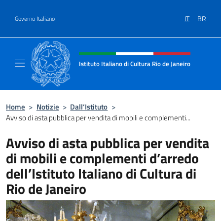
Salta al contenuto
IT
BR
Governo Italiano
Intestazione sito, social e menù
Istituto Italiano di Cultura Rio de Janeiro
Il sito ufficiale dell'Istituto Italiano di Cultu
Home
>
Notizie
>
Dall’Istituto
>
Avviso di asta pubblica per vendita di mobili e complementi...
Avviso di asta pubblica per vendita
di mobili e complementi d’arredo
dell’Istituto Italiano di Cultura di
Rio de Janeiro