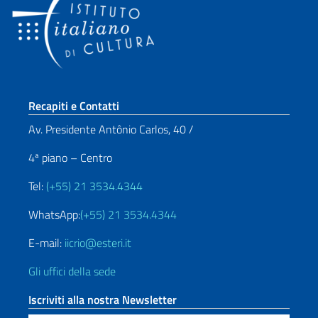
Sezione footer
Recapiti e Contatti
Av. Presidente Antônio Carlos, 40 /
4ª piano – Centro
Tel:
(+55) 21 3534.4344
WhatsApp:
(+55) 21 3534.4344
E-mail:
iicrio@esteri.it
Gli uffici della sede
Iscriviti alla nostra Newsletter