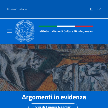
Salta al contenuto
IT
BR
Governo Italiano
Intestazione sito, social e menù
Istituto Italiano di Cultura Rio de Janeiro
Il sito ufficiale dell'Istituto Italiano di Cultu
Argomenti in evidenza
Corsi di Lingua Regolari