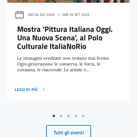
GIO 04 GIU 2026
SAB 26 SET 2026
Mostra 'Pittura Italiana Oggi.
Una Nuova Scena', al Polo
Culturale ItaliaNoRio
Le immagini ereditate non restano mai ferme.
Ogni generazione le conserva, le forza, le
consuma, le riaccende. Le artiste e...
LEGGI DI PIÙ
MOSTRA 'PITTURA ITALIANA OGGI. UNA NUOVA SCENA', AL POLO C
Tutti gli eventi