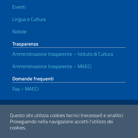
Eventi
Lingua e Cultura
Notizie
Trasparenza
Amministrazione trasparente – Istituto di Cultura
Amministrazione trasparente – MAECI
Domande frequenti
Faq – MAECI
Link Utili
Note legali
Privacy e cookie policy
Dichiarazione di Accessibilità
Questo sito utilizza cookies tecnici (necessari) e analitici.
Proseguendo nella navigazione accetti l'utilizzo dei
cookies.
2026 Copyright Ministero degli Affari Esteri e della Cooperazione