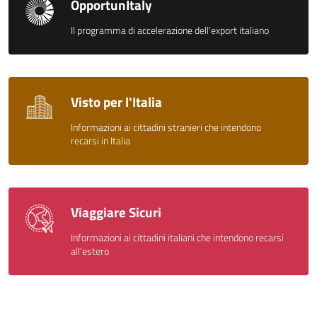
OpportunItaly
Il programma di accelerazione dell'export italiano
Visto per l'Italia
Informazioni ai cittadini stranieri che intendono
recarsi in Italia
Viaggiare Sicuri
Informazioni ai cittadini italiani che intendono recarsi
all'estero