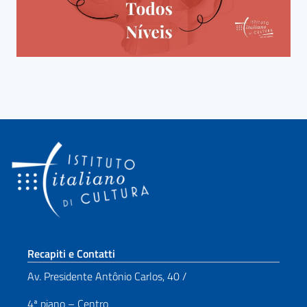
Sezione footer
Recapiti e Contatti
Av. Presidente Antônio Carlos, 40 /
4ª piano – Centro