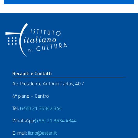
Sezione footer
Recapiti e Contatti
Av. Presidente Antônio Carlos, 40 /
4ª piano – Centro
Tel:
(+55) 21 3534.4344
WhatsApp:
(+55) 21 3534.4344
E-mail:
iicrio@esteri.it