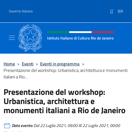
Salta al contenuto
IT
BR
Governo Italiano
Intestazione sito, social e menù
Istituto Italiano di Cultura Rio de Janeiro
Il sito ufficiale dell'Istituto Italiano di Cultu
Home
>
Eventi
>
Eventi in programma
>
Presentazione del workshop: Urbanistica, architettura e monumenti
italiani a Rio...
Presentazione del workshop:
Urbanistica, architettura e
monumenti italiani a Rio de Janeiro
Data evento:
Dal 22 Luglio 2021, 09:00 Al 22 Luglio 2021, 00:00