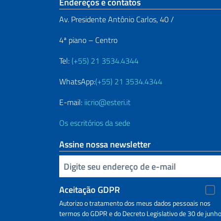
Seção de rodapé
Endereços e contatos
Av. Presidente Antônio Carlos, 40 /
4ª piano – Centro
Tel:
(+55) 21 3534.4344
WhatsApp:
(+55) 21 3534.4344
E-mail:
iicrio@esteri.it
Os escritórios da sede
Assine nossa newsletter
Inserisci la tua email
Aceitação GDPR
Autorizo ​​o tratamento dos meus dados pessoais nos
termos do GDPR e do Decreto Legislativo de 30 de junh