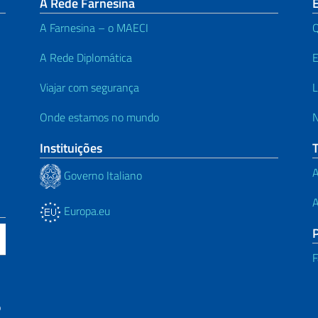
A Rede Farnesina
E
A Farnesina – o MAECI
A Rede Diplomática
E
Viajar com segurança
L
Onde estamos no mundo
N
Instituições
A
Governo Italiano
A
Europa.eu
F
o