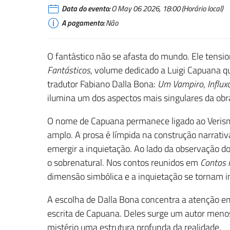
Data do evento:
O May 06 2026, 18:00 (Horário local)
A pagamento:
Não
O fantástico não se afasta do mundo. Ele tensi
Fantásticos
, volume dedicado a Luigi Capuana qu
tradutor Fabiano Dalla Bona:
Um Vampiro
,
Influx
ilumina um dos aspectos mais singulares da ob
O nome de Capuana permanece ligado ao Veris
amplo. A prosa é límpida na construção narrativ
emergir a inquietação. Ao lado da observação d
o sobrenatural. Nos contos reunidos em
Contos 
dimensão simbólica e a inquietação se tornam 
A escolha de Dalla Bona concentra a atenção em
escrita de Capuana. Deles surge um autor menos
mistério uma estrutura profunda da realidade.