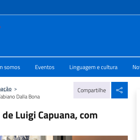
do menu
 di Cultura Rio de Janeiro
m somos
Eventos
Linguagem e cultura
Not
Compa
mação
>
Compartilhe
Fabiano Dalla Bona
, de Luigi Capuana, com