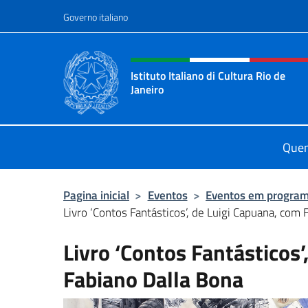
Pular para o conteúdo
Governo italiano
Site, social e cabeçalho 
Istituto Italiano di Cultura Rio de
Janeiro
Il sito ufficiale dell'Istituto Italiano
Que
Pagina inicial
>
Eventos
>
Eventos em progra
Livro ‘Contos Fantásticos’, de Luigi Capuana, com 
Livro ‘Contos Fantásticos’
Fabiano Dalla Bona