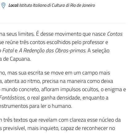
Local:
Istituto Italiano di Cultura di Rio de Janeiro
ona seus limites. É desse movimento que nasce
Contos
e reúne três contos escolhidos pelo professor e
o Fatal
e
A Redenção das Obras-primas.
A seleção
ra de Capuana.
mo, mas sua escrita se move em um campo mais
a, atenta ao ritmo, precisa na maneira como deixa
o mundo concreto, afloram impulsos ocultos, o enigma e
Fantásticos
, o real ganha densidade, enquanto a
instrumentos para ler o humano.
 três textos que revelam com clareza esse núcleo da
 previsível, mais inquieto, capaz de reconhecer no